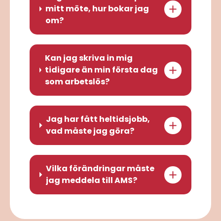
mitt möte, hur bokar jag
om?
Kan jag skriva in mig
tidigare än min första dag
som arbetslös?
Jag har fått heltidsjobb,
vad måste jag göra?
Vilka förändringar måste
jag meddela till AMS?