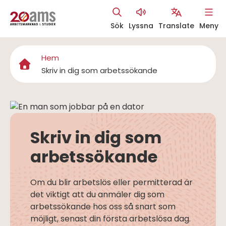
Hoppa
Sök
Lyssna
Translate
Meny
till
Åtgärdsmeny
huvudinnehåll
Hem
Länkstig
Skriv in dig som arbetssökande
Skriv in dig som
arbetssökande
Om du blir arbetslös eller permitterad är
det viktigt att du anmäler dig som
arbetssökande hos oss så snart som
möjligt, senast din första arbetslösa dag.