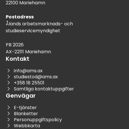
22100 Mariehamn
Postadress
Ålands arbetsmarknads- och
studieservicemyndighet
PB 2026
AX-22111 Mariehamn
Kontakt
info@ams.ax
studiestod@ams.ax
+358 18 25501
Samtliga kontaktuppgifter
Genvägar
E-tjänster
Blanketter
Personuppgiftspolicy
Webbkarta