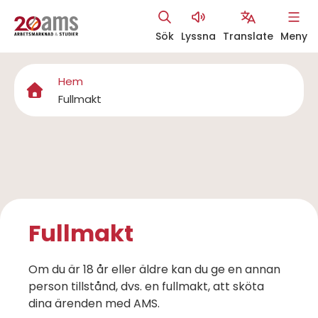
Hoppa
Sök
Lyssna
Translate
Meny
till
Åtgärdsmeny
huvudinnehåll
Hem
Länkstig
Fullmakt
Fullmakt
Om du är 18 år eller äldre kan du ge en annan
person tillstånd, dvs. en fullmakt, att sköta
dina ärenden med AMS.