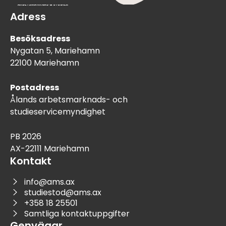
Adress
Besöksadress
Nygatan 5, Mariehamn
22100 Mariehamn
Postadress
Ålands arbetsmarknads- och
studieservicemyndighet
PB 2026
AX-22111 Mariehamn
Kontakt
info@ams.ax
studiestod@ams.ax
+358 18 25501
Samtliga kontaktuppgifter
Genvägar