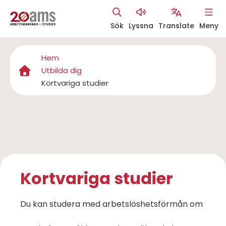
Hoppa
Sök
Lyssna
Translate
Meny
till
Åtgärdsmeny
huvudinnehåll
Hem
Länkstig
Utbilda dig
Kortvariga studier
Kortvariga studier
Du kan studera med arbetslöshetsförmån om