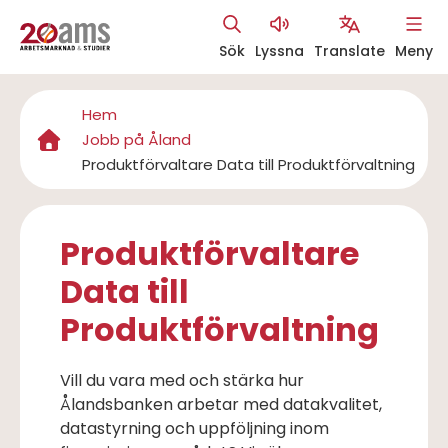
Hoppa
Sök
Lyssna
Translate
Meny
till
Åtgärdsmeny
huvudinnehåll
Hem
Länkstig
Jobb på Åland
Produktförvaltare Data till Produktförvaltning
Produktförvaltare
Data till
Produktförvaltning
Vill du vara med och stärka hur
Ålandsbanken arbetar med datakvalitet,
datastyrning och uppföljning inom