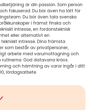
kundbetjäning är din passion. Som person
 och fokuserad. Du bör även ha lätt för
jningsteam. Du bör även tala svenska
 språkkunskaper i främst finska och
ekniskt intresse, en fordonsteknisk
nhet eller alternativt en
tekniskt intresse. Dina främsta
der som består av privatpersoner,
agligt arbete med varumottagning och
a rutinerna. God datavana krävs.
örning och hämtning av varor ingår i ditt
.00, lördagsarbete