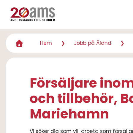
Hoppa
till
huvudinnehåll
Hem
Jobb på Åland
Länkstig
Försäljare inom
och tillbehör, Bo
Mariehamn
Vi söker dig som vill arbeta som försälja